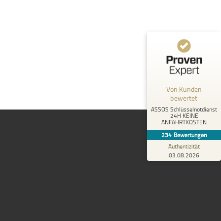
%
100
SEHR GUT
Empfehlungen auf
ProvenExpert.com
5,00
/
5,00
233
1
2
Bewertungen von
Bewertung auf
anderen Quellen
ProvenExpert.com
Von Kunden
Blick aufs ProvenExpert-Profil werfen
bewertet
ASSOS Schlüsselnotdienst
Anonym
24H KEINE
5,00
ANFAHRTKOSTEN
Schnell vor Ort, zuverlässig, kompetent und
234
Bewertungen
außerdem sehr freundlich
Authentizität
03.08.2026