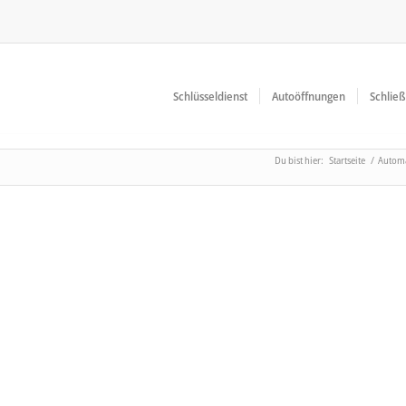
Schlüsseldienst
Autoöffnungen
Schlie
Du bist hier:
Startseite
/
Automa