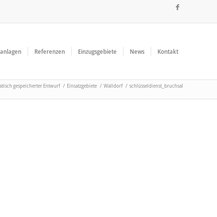
ßanlagen
Referenzen
Einzugsgebiete
News
Kontakt
tisch gespeicherter Entwurf
/
Einsatzgebiete
/
Walldorf
/
schlüsseldienst_bruchsal
Kundenbewertungen und Erfahrungen zu
ASSOS Schlüsselnotdienst 24H KEINE ANFAHRTKOSTEN