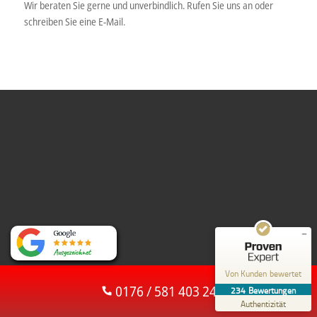
Wir beraten Sie gerne und unverbindlich. Rufen Sie uns an oder
schreiben Sie eine E-Mail.
Kundenbewertungen und Erfahrungen zu
ASSOS Schlüsselnotdienst 24H KEINE
ANFAHRTKOSTEN
SEHR GUT
%
100
Empfehlungen auf
ProvenExpert.com
5,00
/
5,00
1
233
Bewertung auf
2
Bewertungen von
ProvenExpert.com
anderen Quellen
Von Kunden bewertet
Blick aufs ProvenExpert-Profil werfen
0176 / 581 403 24
234
Bewertungen
03.08.2026
Authentizität