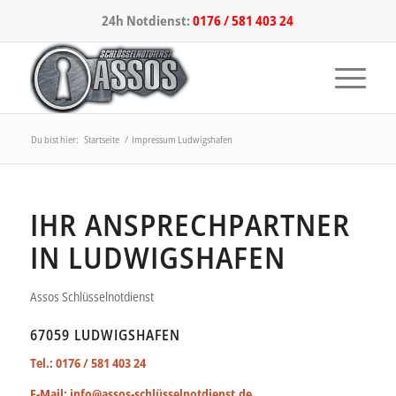
24h Notdienst:
0176 / 581 403 24
Du bist hier:
Startseite
/
Impressum Ludwigshafen
IHR ANSPRECHPARTNER
IN LUDWIGSHAFEN
Assos Schlüsselnotdienst
67059 LUDWIGSHAFEN
Tel.:
0176 / 581 403 24
E-Mail:
info@assos-schlüsselnotdienst.de