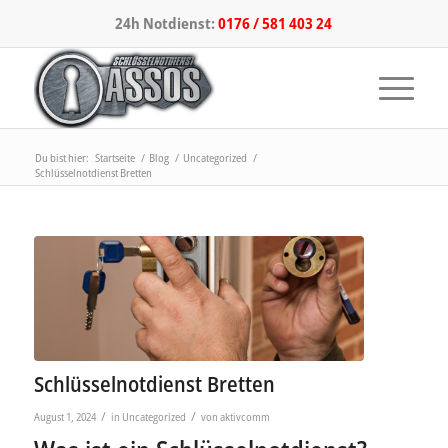
24h Notdienst:
0176 / 581 403 24
Du bist hier:
Startseite
/
Blog
/
Uncategorized
/
Schlüsselnotdienst Bretten
Schlüsselnotdienst Bretten
/
/
August 1, 2024
in
Uncategorized
von
aktivcomm