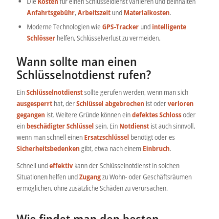
Die
Kosten
für einen Schlüsseldienst variieren und beinhalten
Anfahrtsgebühr
,
Arbeitszeit
und
Materialkosten
.
Moderne Technologien wie
GPS-Tracker
und
intelligente
Schlösser
helfen, Schlüsselverlust zu vermeiden.
Wann sollte man einen
Schlüsselnotdienst rufen?
Ein
Schlüsselnotdienst
sollte gerufen werden, wenn man sich
ausgesperrt
hat, der
Schlüssel abgebrochen
ist oder
verloren
gegangen
ist. Weitere Gründe können ein
defektes Schloss
oder
ein
beschädigter Schlüssel
sein. Ein
Notdienst
ist auch sinnvoll,
wenn man schnell einen
Ersatzschlüssel
benötigt oder es
Sicherheitsbedenken
gibt, etwa nach einem
Einbruch
.
Schnell und
effektiv
kann der Schlüsselnotdienst in solchen
Situationen helfen und
Zugang
zu Wohn- oder Geschäftsräumen
ermöglichen, ohne zusätzliche Schäden zu verursachen.
Wie findet man den besten