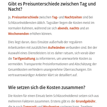
Gibt es Preisunterschiede zwischen Tag und
Nacht?
Ja,
Preisunterschiede
zwischen
Tag-
und
Nachtzeiten
sind bei
Schlüsselnotdiensten üblich. Tagsüber liegen die Kosten meist im
normalen Rahmen, während sie sich
abends
,
nachts
und an
Wochenenden
erhöhen können.
Dies liegt daran, dass Einsätze außerhalb der regulären
Arbeitszeiten mit zusätzlichen
Aufwänden
verbunden sind. Bei der
Auswahl eines Dienstleisters ist es daher ratsam, sich vorab über
die
Tarifgestaltung
zu informieren, um unerwartete Kosten zu
vermeiden. Transparente Preisinformationen und Abschätzung der
Gesamtkosten verhindern unangenehme Überraschungen. Ein
vertrauenswürdiger Anbieter klärt sie detailliert auf.
Wie setzen sich die Kosten zusammen?
Die Kosten für einen Einsatz beim Schlüsselnotdienst setzen sich aus
mehreren Faktoren zusammen. Erstens gibt es die
Grundgebühr
,
die je nach
Tageszeit
und
Wochentag
variieren kann. Zweitens