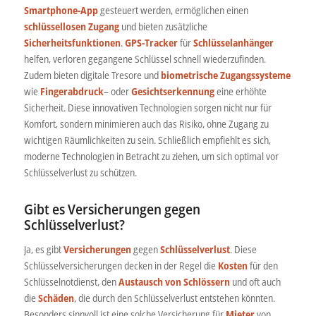
Smartphone-App
gesteuert werden, ermöglichen einen
schlüssellosen Zugang
und bieten zusätzliche
Sicherheitsfunktionen
.
GPS-Tracker
für
Schlüsselanhänger
helfen, verloren gegangene Schlüssel schnell wiederzufinden.
Zudem bieten digitale Tresore und
biometrische Zugangssysteme
wie
Fingerabdruck
– oder
Gesichtserkennung
eine erhöhte
Sicherheit. Diese innovativen Technologien sorgen nicht nur für
Komfort, sondern minimieren auch das Risiko, ohne Zugang zu
wichtigen Räumlichkeiten zu sein. Schließlich empfiehlt es sich,
moderne Technologien in Betracht zu ziehen, um sich optimal vor
Schlüsselverlust zu schützen.
Gibt es Versicherungen gegen
Schlüsselverlust?
Ja, es gibt
Versicherungen
gegen
Schlüsselverlust
. Diese
Schlüsselversicherungen decken in der Regel die
Kosten
für den
Schlüsselnotdienst, den
Austausch von Schlössern
und oft auch
die
Schäden
, die durch den Schlüsselverlust entstehen könnten.
Besonders sinnvoll ist eine solche Versicherung für
Mieter
von