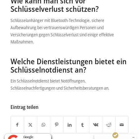
Wie kann man sich vor
Schlüsselverlust schützen?
Schlüsselanhänger mit Bluetooth-Technologie, sichere
Aufbewahrung bei vertrauenswürdigen Personen und
Versicherungen gegen Schlüsselverlust sind einige effektive
Maßnahmen.
Welche Dienstleistungen bietet ein
Schlüsselnotdienst an?
Kundenbewertungen und Erfahrungen zu
Ein Schlüsselnotdienst bietet Notöffnungen,
ASSOS Schlüsselnotdienst 24H KEINE
Schlüsselnachfertigungen und Sicherheitsberatungen an.
ANFAHRTKOSTEN
SEHR GUT
%
100
Eintrag teilen
Empfehlungen auf
ProvenExpert.com
5,00
/
5,00
1
233